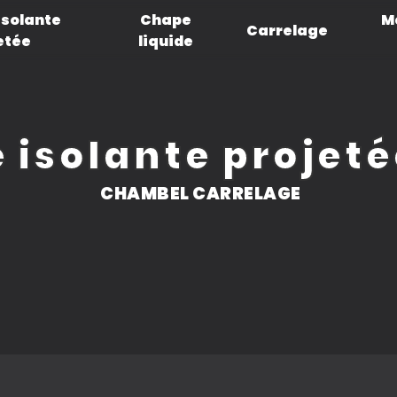
isolante
Chape
M
Carrelage
etée
liquide
 isolante projeté
CHAMBEL CARRELAGE