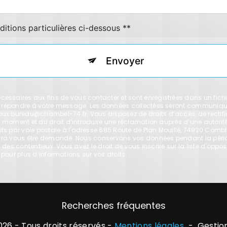
ditions particulières ci-dessous **
Envoyer
saires aux fins de vous contacter et sont enregistrées dans un fichie
de répondre à votre message. Les données collectées seront communiqu
 bureau@chambel-74.fr. Vous disposez de droits d’accès, de rectificati
t moment et du droit d’introduire une réclamation auprès d’une autorité 
 par voie postale à l'adresse 685 Route de Plan Mouillé, 74920 Comblo
ourra vous être demandé. Nous conservons vos données pendant la péri
n des contentieux. Vous avez le droit de vous inscrire sur la liste d'o
fr pour plus d’informations sur vos droits.
Recherches fréquentes
026 - Tous droits réservés -
Mentions légales
-
Gestio