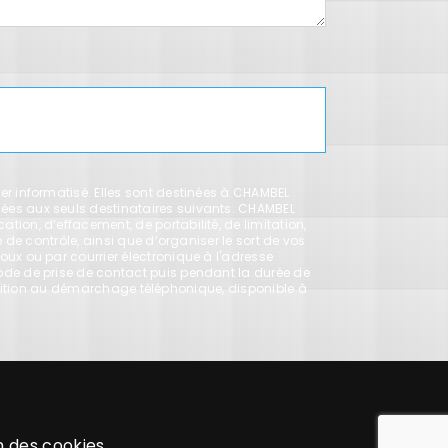
r informatisé. Elles sont destinées à CHAMBEL
ées aux seuls destinataires suivants: CHAMBEL
on, d’effacement, de portabilité, de limitation,
de contrôle, ainsi que d’organiser le sort de vos
ux ou par courrier électronique à l'adresse
ode de prise de contact puis pendant la durée de
pposition au démarchage téléphonique, disponible à
n des cookies