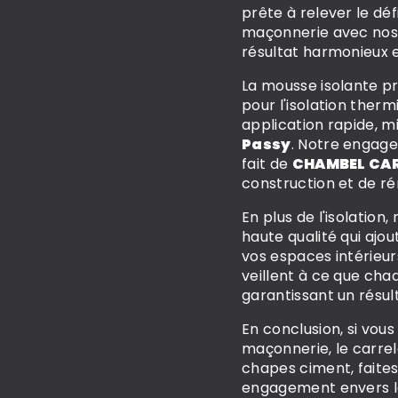
prête à relever le dé
maçonnerie avec nos 
résultat harmonieux e
La mousse isolante pr
pour l'isolation ther
application rapide, m
Passy
. Notre engagem
fait de
CHAMBEL CA
construction et de ré
En plus de l'isolatio
haute qualité qui ajo
vos espaces intérieur
veillent à ce que cha
garantissant un résul
En conclusion, si vou
maçonnerie, le carrel
chapes ciment, faite
engagement envers la q