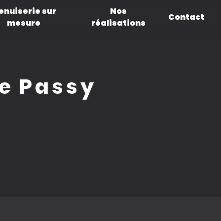
enuiserie sur
Nos
Contact
mesure
réalisations
e Passy