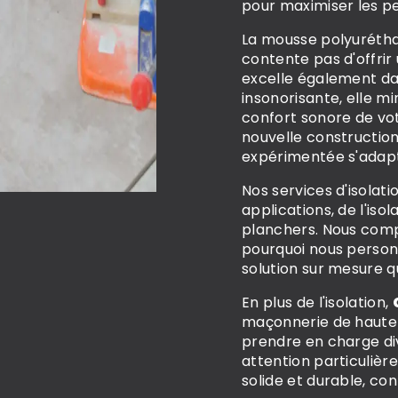
pour maximiser les pe
La mousse polyurétha
contente pas d'offrir
excelle également dan
insonorisante, elle mi
confort sonore de vot
nouvelle constructio
expérimentée s'adapt
Nos services d'isolat
applications, de l'iso
planchers. Nous comp
pourquoi nous personn
solution sur mesure q
En plus de l'isolation,
maçonnerie de haute q
prendre en charge div
attention particulièr
solide et durable, c