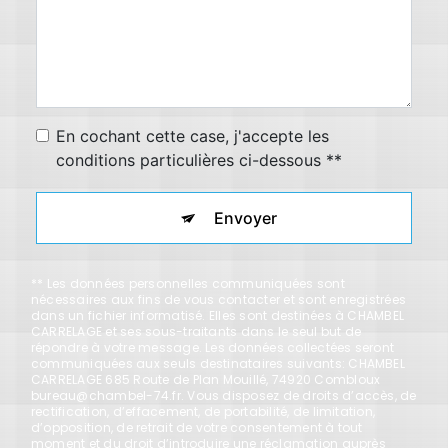
En cochant cette case, j'accepte les
conditions particulières ci-dessous **
Envoyer
** Les données personnelles communiquées sont
nécessaires aux fins de vous contacter et sont enregistrées
dans un fichier informatisé. Elles sont destinées à CHAMBEL
CARRELAGE et ses sous-traitants dans le seul but de
répondre à votre message. Les données collectées seront
communiquées aux seuls destinataires suivants: CHAMBEL
CARRELAGE 685 Route de Plan Mouillé, 74920 Combloux
bureau@chambel-74.fr. Vous disposez de droits d’accès, de
rectification, d’effacement, de portabilité, de limitation,
d’opposition, de retrait de votre consentement à tout
moment et du droit d’introduire une réclamation auprès